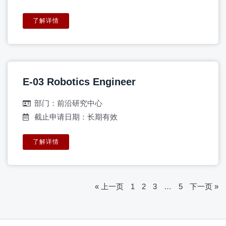
了解详情
E-03 Robotics Engineer
部门：前沿研究中心
截止申请日期：长期有效
了解详情
« 上一页
1
2
3
…
5
下一页 »