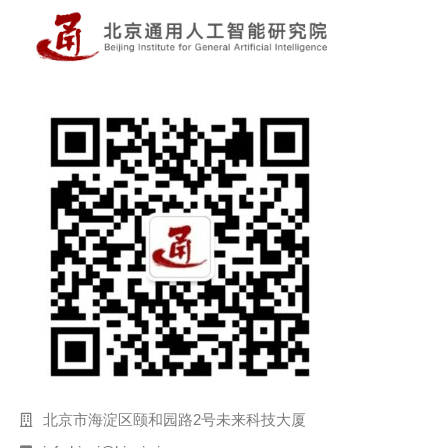
北京市海淀区颐和园路2号未来科技大厦