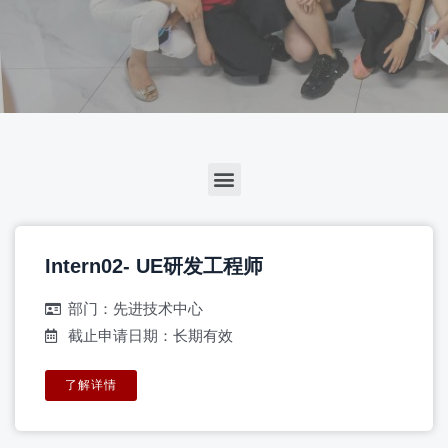
Intern02- UE研发工程师
部门：先进技术中心
截止申请日期：长期有效
了解详情