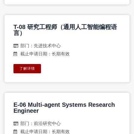
T-08 研究工程师（通用人工智能编程语
言）
部门：先进技术中心
截止申请日期：长期有效
了解详情
E-06 Multi-agent Systems Research
Engineer
部门：前沿研究中心
截止申请日期：长期有效