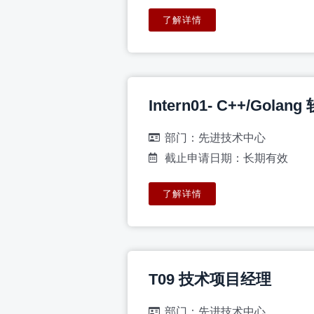
了解详情
Intern01- C++/Gola
部门：先进技术中心
截止申请日期：长期有效
了解详情
T09 技术项目经理
部门：先进技术中心