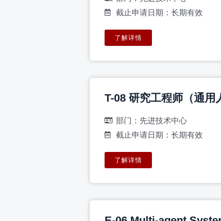
截止申请日期：长期有效
了解详情
T-08 研究工程师（通
部门：先进技术中心
截止申请日期：长期有效
了解详情
E-06 Multi-agent Syst