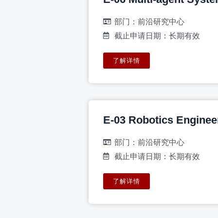
部门：前沿研究中心
截止申请日期：长期有效
了解详情
E-03 Robotics Enginee
部门：前沿研究中心
截止申请日期：长期有效
了解详情