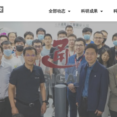
全部动态
科研成果