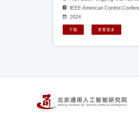
IEEE American Control Confer
2024
下载
查看更多