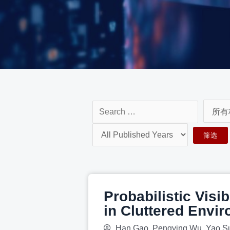
Probabilistic Visi
in Cluttered Envi
Han Gao, Pengying Wu, Yao Su,