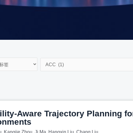
bility-Aware Trajectory Planning f
ronments
 Kangjie Zhou, Ji Ma, Hangxin Liu, Chang Liu