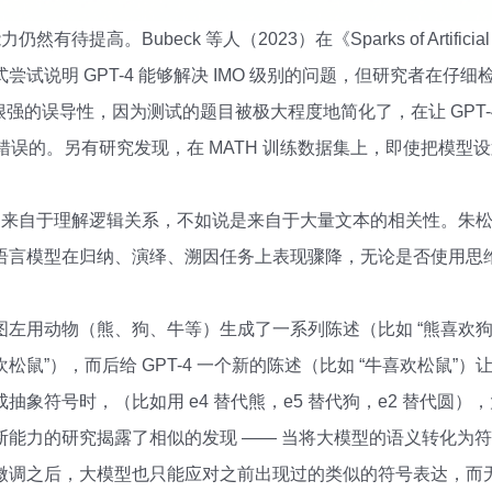
高。Bubeck 等人（2023）在《Sparks of Artificial Gen
试说明 GPT-4 能够解决 IMO 级别的问题，但研究者在仔细检
有很强的误导性，因为测试的题目被极大程度地简化了，在让 GPT-4
错误的。另有研究发现，在 MATH 训练数据集上，即使把模型设置为
是来自于理解逻辑关系，不如说是来自于大量文本的相关性。朱
模型在归纳、演绎、溯因任务上表现骤降，无论是否使用思维链（thou
左用动物（熊、狗、牛等）生成了一系列陈述（比如 “熊喜欢狗”
鼠”），而后给 GPT-4 一个新的陈述（比如 “牛喜欢松鼠”
抽象符号时，（比如用 e4 替代熊，e5 替代狗，e2 替代圆
断能力的研究揭露了相似的发现 —— 当将大模型的语义转化为
微调之后，大模型也只能应对之前出现过的类似的符号表达，而