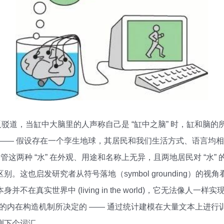
 反驳道，当缸中大脑里的人声称自己是 “缸中之脑” 时，缸和脑
—— 假设存在一个孪生地球，其居民和我们生活方式、语言均相同
。尽管这两种 “水” 在外观、用途和名称上无异，且两地居民对 “水
。这也启发研究者从符号落地（symbol grounding）的
真实世界中 (living in the world)，它无法像人一样实现从” 
是由它的内在构造机制所决定的 —— 通过统计建模在大量文本上进
测下个词汇。