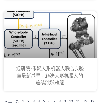
通研院-乐聚人形机器人联合实验
室最新成果：解决人形机器人的
连续跳跃难题
« 上一页
1
2
3
4
5
6
7
8
9
10
11
12
13