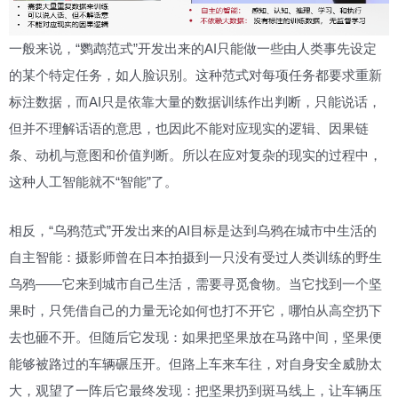
一般来说，“鹦鹉范式”开发出来的AI只能做一些由人类事先设定
的某个特定任务，如人脸识别。这种范式对每项任务都要求重新
标注数据，而AI只是依靠大量的数据训练作出判断，只能说话，
但并不理解话语的意思，也因此不能对应现实的逻辑、因果链
条、动机与意图和价值判断。所以在应对复杂的现实的过程中，
这种人工智能就不“智能”了。
相反，“乌鸦范式”开发出来的AI目标是达到乌鸦在城市中生活的
自主智能：摄影师曾在日本拍摄到一只没有受过人类训练的野生
乌鸦——它来到城市自己生活，需要寻觅食物。当它找到一个坚
果时，只凭借自己的力量无论如何也打不开它，哪怕从高空扔下
去也砸不开。但随后它发现：如果把坚果放在马路中间，坚果便
能够被路过的车辆碾压开。但路上车来车往，对自身安全威胁太
大，观望了一阵后它最终发现：把坚果扔到斑马线上，让车辆压