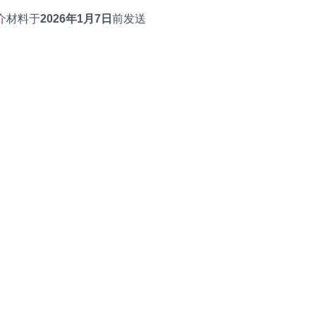
介材料于
2026
年1月7日
前发送